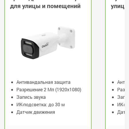
для улицы и помещений
улицы
Антивандальная защита
Анти
Разрешение 2 Мп (1920x1080)
Разр
Запись звука
Запи
ИК-подсветка: до 30 м
ИК-по
Датчик движения
Датч