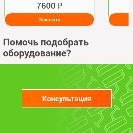
аренда 300 руб/мес
аренда
7600 ₽
Заказать
Помочь подобрать
оборудование?
Консультация