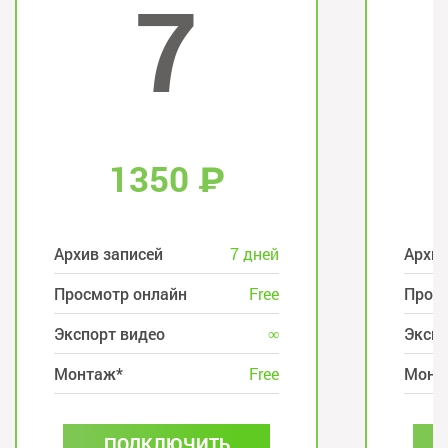
7
1350
₽
Архив записей
7 дней
Архив
Просмотр онлайн
Free
Прос
Экспорт видео
∞
Экспо
Монтаж*
Free
Монт
ПОДКЛЮЧИТЬ